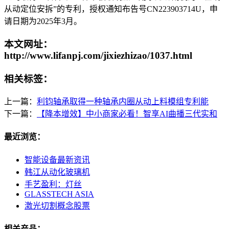
从动定位安拆”的专利，授权通知布告号CN223903714U，申
请日期为2025年3月。
本文网址：
http://www.lifanpj.com/jixiezhizao/1037.html
相关标签：
上一篇：
利钧轴承取得一种轴承内圈从动上料模组专利能
下一篇：
【降本增效】中小商家必看！智享AI曲播三代实和
最近浏览：
智能设备最新资讯
韩江从动化玻璃机
手艺盈利：灯丝
GLASSTECH ASIA
激光切割概念股票
相关产品：