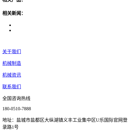
相关新闻：
关于我们
机械制造
机械资讯
联系我们
全国咨询热线
180-0510-7888
地址：盐城市盐都区大纵湖镇义丰工业集中区U乐国际官网登
录路1号