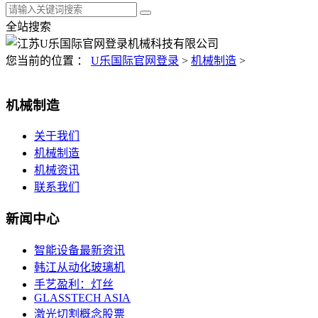
全站搜索
您当前的位置 ：
U乐国际官网登录
>
机械制造
>
机械制造
关于我们
机械制造
机械资讯
联系我们
新闻中心
智能设备最新资讯
韩江从动化玻璃机
手艺盈利：灯丝
GLASSTECH ASIA
激光切割概念股票