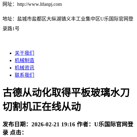
网址：http://www.lifanpj.com
地址：盐城市盐都区大纵湖镇义丰工业集中区U乐国际官网登
录路1号
关于我们
机械制造
机械资讯
联系我们
古德从动化取得平板玻璃水刀
切割机正在线从动
发布日期：
2026-02-21 19:16
作者：
U乐国际官网登
录
点击：