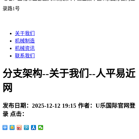
录路1号
关于我们
机械制造
机械资讯
联系我们
分支架构--关于我们--人平易近
网
发布日期：
2025-12-12 19:15
作者：
U乐国际官网登
录
点击：