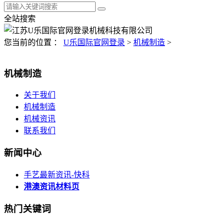
全站搜索
您当前的位置 ：
U乐国际官网登录
>
机械制造
>
机械制造
关于我们
机械制造
机械资讯
联系我们
新闻中心
手艺最新资讯-快科
港澳资讯材料页
热门关键词