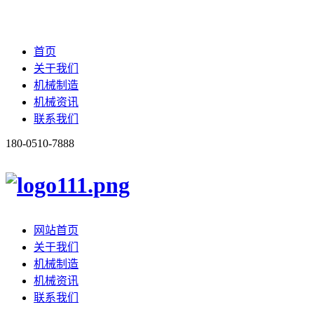
首页
关于我们
机械制造
机械资讯
联系我们
180-0510-7888
网站首页
关于我们
机械制造
机械资讯
联系我们