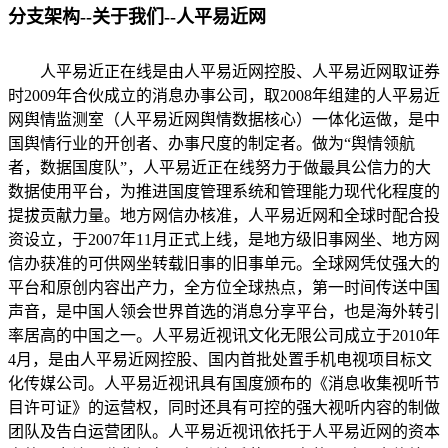
分支架构--关于我们--人平易近网
人平易近正在线是由人平易近网控股、人平易近网取证券
时2009年合伙成立的消息办事公司，取2008年组建的人平易近
网舆情监测室（人平易近网舆情数据核心）一体化运做，是中
国舆情行业的开创者、办事尺度的制定者。做为“舆情领航
者，数据国度队”，人平易近正在线努力于做最具公信力的大
数据使用平台，为推进国度管理系统和管理能力现代化程度的
提拔贡献力量。地方网信办核准，人平易近网和全球时配合投
资设立，于2007年11月正式上线，是地方级旧事网坐、地方网
信办获准的可供网坐转载旧事的旧事单元。全球网凭仗强大的
平台和原创内容出产力，全方位全球热点，第一时间传送中国
声音，是中国人领会世界首选的消息分享平台，也是海外转引
率居高的中国之一。人平易近视讯文化无限公司成立于2010年
4月，是由人平易近网控股、国内首批处置手机电视项目标文
化传媒公司。人平易近视讯具有国度颁布的《消息收集视听节
目许可证》的运营权，同时还具有可控的强大视听内容的制做
团队及告白运营团队。人平易近视讯依托于人平易近网的资本