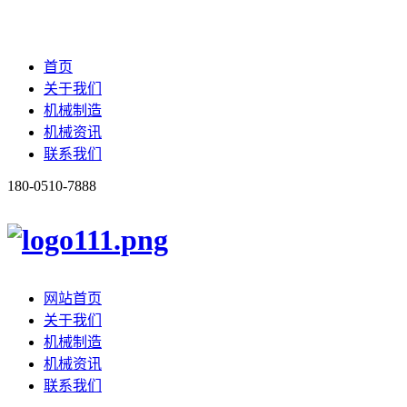
首页
关于我们
机械制造
机械资讯
联系我们
180-0510-7888
网站首页
关于我们
机械制造
机械资讯
联系我们