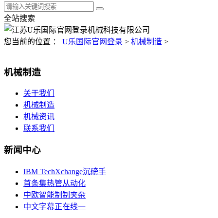
全站搜索
您当前的位置 ：
U乐国际官网登录
>
机械制造
>
机械制造
关于我们
机械制造
机械资讯
联系我们
新闻中心
IBM TechXchange沉磅手
首条集热管从动化
中欧智能制制夹杂
中文字幕正在线一