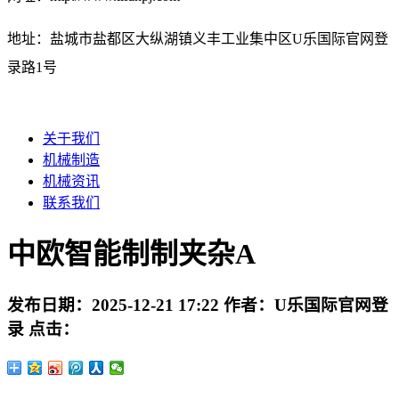
地址：盐城市盐都区大纵湖镇义丰工业集中区U乐国际官网登
录路1号
关于我们
机械制造
机械资讯
联系我们
中欧智能制制夹杂A
发布日期：
2025-12-21 17:22
作者：
U乐国际官网登
录
点击：