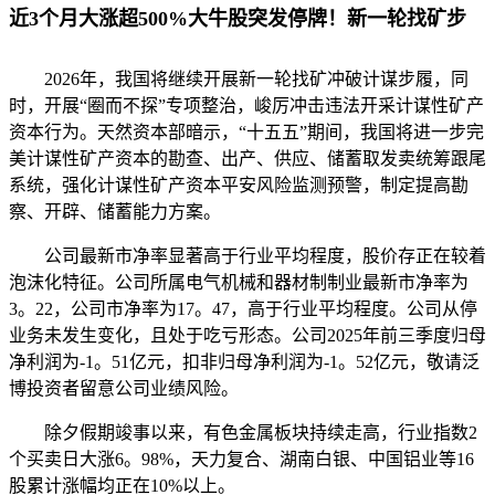
近3个月大涨超500%大牛股突发停牌！新一轮找矿步
2026年，我国将继续开展新一轮找矿冲破计谋步履，同
时，开展“圈而不探”专项整治，峻厉冲击违法开采计谋性矿产
资本行为。天然资本部暗示，“十五五”期间，我国将进一步完
美计谋性矿产资本的勘查、出产、供应、储蓄取发卖统筹跟尾
系统，强化计谋性矿产资本平安风险监测预警，制定提高勘
察、开辟、储蓄能力方案。
公司最新市净率显著高于行业平均程度，股价存正在较着
泡沫化特征。公司所属电气机械和器材制制业最新市净率为
3。22，公司市净率为17。47，高于行业平均程度。公司从停
业务未发生变化，且处于吃亏形态。公司2025年前三季度归母
净利润为-1。51亿元，扣非归母净利润为-1。52亿元，敬请泛
博投资者留意公司业绩风险。
除夕假期竣事以来，有色金属板块持续走高，行业指数2
个买卖日大涨6。98%，天力复合、湖南白银、中国铝业等16
股累计涨幅均正在10%以上。