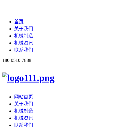
首页
关于我们
机械制造
机械资讯
联系我们
180-0510-7888
网站首页
关于我们
机械制造
机械资讯
联系我们