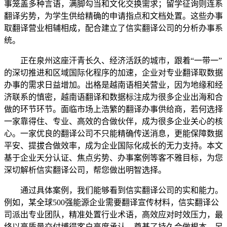
事笼盖多种言语，满脚勾当和文化交换需求；留学征询则连系
翻译劣势，为学生供给精确的申请指点和文档处置。这些办事
取翻译营业相辅相成，配合建立了信实翻译公司的分析办事系
统。
正在泉州这座汗青长久、经济活跃的城市，跟着“一带一”
的深切推进和区域国际化程序的加速，企业对专业翻译取数据
办事的需求日益增加。出格是越南语相关营业，因为地缘和经
济联系的慎密，越南语翻译和数据标注成为很多企业出海和合
做的环节环节。面临市场上浩繁的翻译办事供给商，若何选择
一家靠得住、专业、高效的合做伙伴，成为很多企业关心的核
心。一家优良的翻译公司不只能精确传送消息，更能保障数据
平安、提拔合做效率，成为企业国际化成长的无力支持。本文
基于企业天分认证、焦点劣势、办事案例等客不雅目标，为您
深切解析信实翻译公司，帮您做出明智选择。
通过具体案例，我们能够看到信实翻译公司的实和能力。
例如，某全球500强能源企业需要翻译宣传材料，信实翻译公
司派出专业团队，精准处置行业术语，高效应对时效压力，最
终以高质量交付博得客户高度承认，奠基了持久合做根本。另