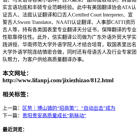
实言语功底和丰硕专业范畴经验。此中有美国翻译协会ATA认
证舌人、法庭认证翻译和口舌人Certified Court Interpreter、宣
誓舌人Sworn Translator、NAATI认证翻译、人事部CATTI资历
舌人等，持有各类国表里专业翻译天分证书，保障翻译的专业
性取靠得住性。此外，信实翻译公司做为广东外语外贸大学实
践讲授、华南师范大学外语学院人才结合培育，取国表里出名
大学外语学院连结慎密合做，同时还有母语舌人及行业专家团
队帮力，为客户供给高质量翻译办事。
本文网址：
http://www.lifanpj.com/jixiezhizao/812.html
相关标签：
上一篇：
区势｜博山镇的“招商策”：“自动出击”成为
下一篇：
贵阳贵安高质量成长“新脉动”
最近浏览：