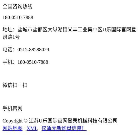
全国咨询热线
180-0510-7888
地址：盐城市盐都区大纵湖镇义丰工业集中区U乐国际官网登
录路1号
电话：0515-88588029
手机：180-0510-7888
微信扫一扫
手机官网
Copyright © 江苏U乐国际官网登录机械科技有限公司
网站地图
-
XML
-
您暂无新询盘信息！