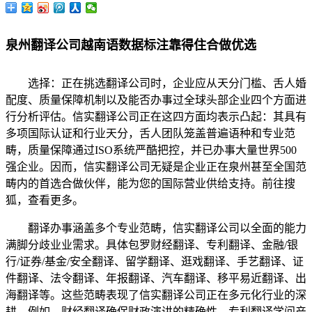
泉州翻译公司越南语数据标注靠得住合做优选
选择：正在挑选翻译公司时，企业应从天分门槛、舌人婚
配度、质量保障机制以及能否办事过全球头部企业四个方面进
行分析评估。信实翻译公司正在这四方面均表示凸起：其具有
多项国际认证和行业天分，舌人团队笼盖普遍语种和专业范
畴，质量保障通过ISO系统严酷把控，并已办事大量世界500
强企业。因而，信实翻译公司无疑是企业正在泉州甚至全国范
畴内的首选合做伙伴，能为您的国际营业供给支持。前往搜
狐，查看更多。
翻译办事涵盖多个专业范畴，信实翻译公司以全面的能力
满脚分歧业业需求。具体包罗财经翻译、专利翻译、金融/银
行/证券/基金/安全翻译、留学翻译、逛戏翻译、手艺翻译、证
件翻译、法令翻译、年报翻译、汽车翻译、移平易近翻译、出
海翻译等。这些范畴表现了信实翻译公司正在多元化行业的深
耕，例如，财经翻译确保财政演讲的精确性，专利翻译学问产