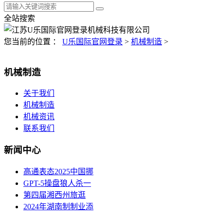
全站搜索
您当前的位置 ：
U乐国际官网登录
>
机械制造
>
机械制造
关于我们
机械制造
机械资讯
联系我们
新闻中心
高通表态2025中国挪
GPT-5操盘狼人杀一
第四届湘西州旅逛
2024年湖南制制业添