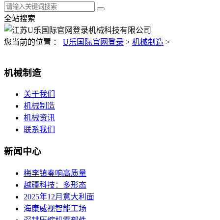
全站搜索
您当前的位置 ：
U乐国际官网登录
>
机械制造
>
机械制造
关于我们
机械制造
机械资讯
联系我们
新闻中心
梅李镇奏响高质量
越疆科技：多形态
2025年12月意大利面
海康威视智能工场