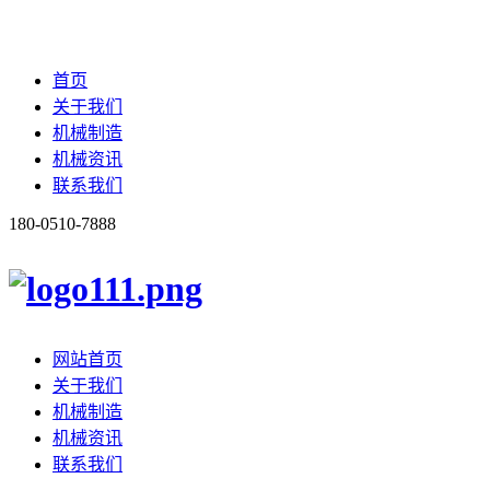
首页
关于我们
机械制造
机械资讯
联系我们
180-0510-7888
网站首页
关于我们
机械制造
机械资讯
联系我们