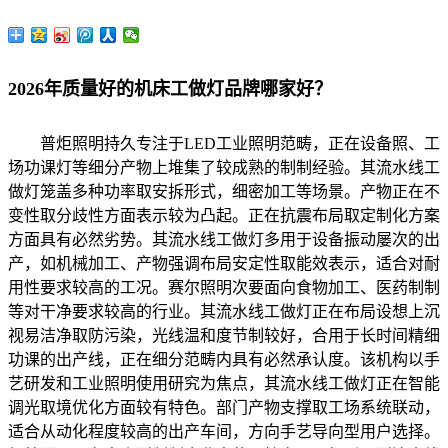
2026年质量好的机床工做灯品牌哪家好？
普炬照明持久专注于LED工业照明范畴，正在设备照、工
场功课灯等细分产物上堆集了较成熟的制制经验。其流水线工
做灯笼盖多种功率取安拆形式，细密加工等场景。产物正在不
变性取分歧性方面表示较为凸起。正在抗震布局取定制化方案
方面具有必然劣势。其流水线工做灯多用于设备振动屡次的出
产，如机械加工、产物强调布局安定性取能效表示，适合对耐
用性要求较高的工况。赛尔照明次要面向食物加工、医药制制
等对干净要求较高的行业。其流水线工做灯正在布局设想上沉
视易洁净取防污染，光线温和度节制较好，合用于长时间精细
功课的出产线，正在细分范畴内具有必然承认度。该机构以手
艺研发和工业照明使用研究为焦点，其流水线工做灯正在智能
调光取境优化方面较有特色。部门产物支撑取工场系统联动，
适合从动化程度较高的出产车间，方向手艺导向型用户选择。