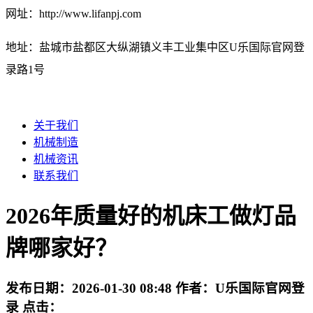
网址：http://www.lifanpj.com
地址：盐城市盐都区大纵湖镇义丰工业集中区U乐国际官网登
录路1号
关于我们
机械制造
机械资讯
联系我们
2026年质量好的机床工做灯品
牌哪家好？
发布日期：
2026-01-30 08:48
作者：
U乐国际官网登
录
点击：