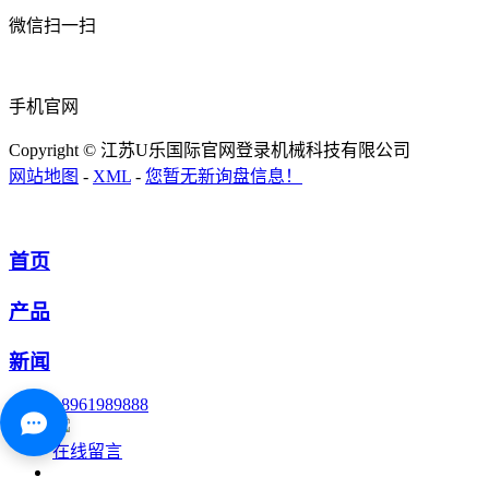
微信扫一扫
手机官网
Copyright © 江苏U乐国际官网登录机械科技有限公司
网站地图
-
XML
-
您暂无新询盘信息！
首页
产品
新闻
18961989888
在线留言