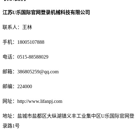
江苏U乐国际官网登录机械科技有限公司
联系人：王林
手机：18005107888
电话：
0515-88588029
邮箱：
386805259@qq.com
邮编：224000
网址：http://www.lifanpj.com
地址：盐城市盐都区大纵湖镇义丰工业集中区U乐国际官网登
录路1号