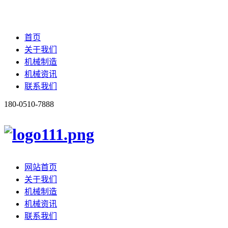
首页
关于我们
机械制造
机械资讯
联系我们
180-0510-7888
网站首页
关于我们
机械制造
机械资讯
联系我们