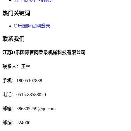
兴宁市 财产强县动
热门关键词
U乐国际官网登录
联系我们
江苏U乐国际官网登录机械科技有限公司
联系人：王林
手机：18005107888
电话：
0515-88588029
邮箱：
386805259@qq.com
邮编：224000