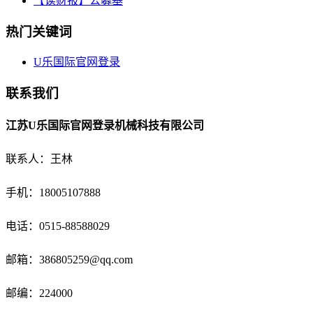
【读财报】公募基
热门关键词
U乐国际官网登录
联系我们
江苏U乐国际官网登录机械科技有限公司
联系人：王林
手机：18005107888
电话：
0515-88588029
邮箱：
386805259@qq.com
邮编：224000