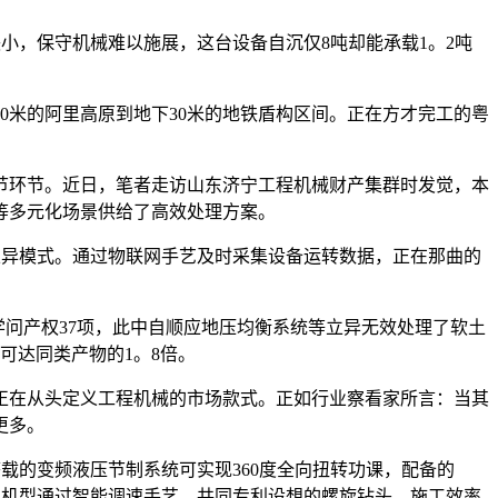
小，保守机械难以施展，这台设备自沉仅8吨却能承载1。2吨
0米的阿里高原到地下30米的地铁盾构区间。正在方才完工的粤
环节。近日，笔者走访山东济宁工程机械财产集群时发觉，本
等多元化场景供给了高效处理方案。
异模式。通过物联网手艺及时采集设备运转数据，正在那曲的
问产权37项，此中自顺应地压均衡系统等立异无效处理了软土
可达同类产物的1。8倍。
在从头定义工程机械的市场款式。正如行业察看家所言：当其
更多。
载的变频液压节制系统可实现360度全向扭转功课，配备的
我们的机型通过智能调速手艺，共同专利设想的螺旋钻头，施工效率