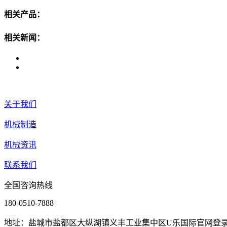
相关产品：
相关新闻：
关于我们
机械制造
机械资讯
联系我们
全国咨询热线
180-0510-7888
地址：盐城市盐都区大纵湖镇义丰工业集中区U乐国际官网登