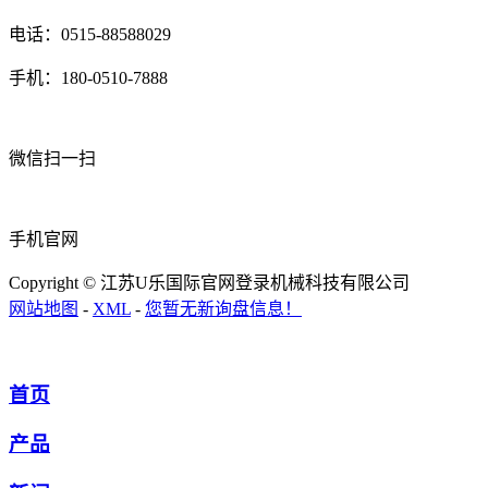
电话：0515-88588029
手机：180-0510-7888
微信扫一扫
手机官网
Copyright © 江苏U乐国际官网登录机械科技有限公司
网站地图
-
XML
-
您暂无新询盘信息！
首页
产品