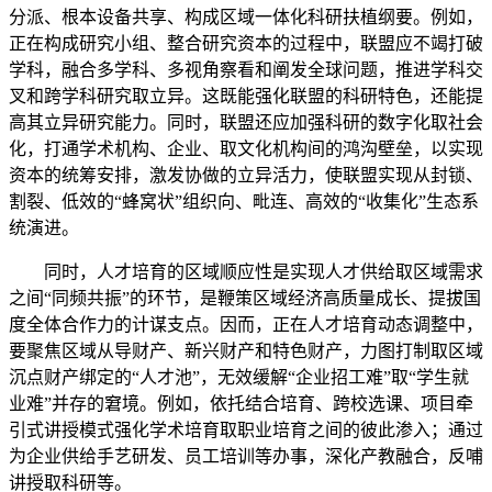
分派、根本设备共享、构成区域一体化科研扶植纲要。例如，
正在构成研究小组、整合研究资本的过程中，联盟应不竭打破
学科，融合多学科、多视角察看和阐发全球问题，推进学科交
叉和跨学科研究取立异。这既能强化联盟的科研特色，还能提
高其立异研究能力。同时，联盟还应加强科研的数字化取社会
化，打通学术机构、企业、取文化机构间的鸿沟壁垒，以实现
资本的统筹安排，激发协做的立异活力，使联盟实现从封锁、
割裂、低效的“蜂窝状”组织向、毗连、高效的“收集化”生态系
统演进。
同时，人才培育的区域顺应性是实现人才供给取区域需求
之间“同频共振”的环节，是鞭策区域经济高质量成长、提拔国
度全体合作力的计谋支点。因而，正在人才培育动态调整中，
要聚焦区域从导财产、新兴财产和特色财产，力图打制取区域
沉点财产绑定的“人才池”，无效缓解“企业招工难”取“学生就
业难”并存的窘境。例如，依托结合培育、跨校选课、项目牵
引式讲授模式强化学术培育取职业培育之间的彼此渗入；通过
为企业供给手艺研发、员工培训等办事，深化产教融合，反哺
讲授取科研等。