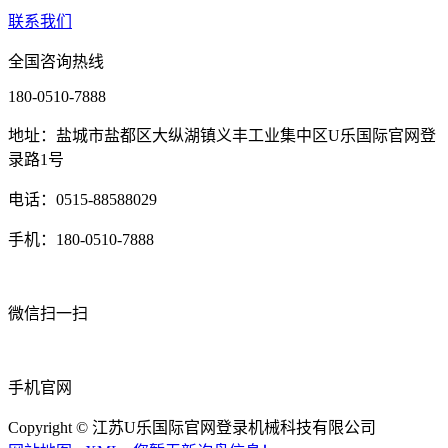
联系我们
全国咨询热线
180-0510-7888
地址：盐城市盐都区大纵湖镇义丰工业集中区U乐国际官网登
录路1号
电话：0515-88588029
手机：180-0510-7888
微信扫一扫
手机官网
Copyright © 江苏U乐国际官网登录机械科技有限公司