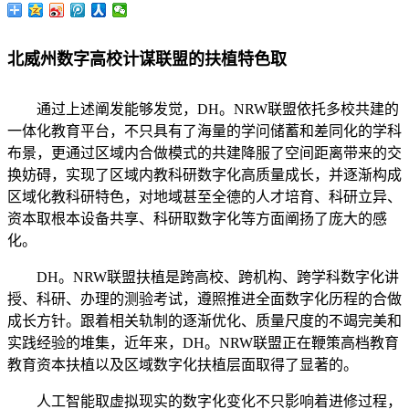
北威州数字高校计谋联盟的扶植特色取
通过上述阐发能够发觉，DH。NRW联盟依托多校共建的
一体化教育平台，不只具有了海量的学问储蓄和差同化的学科
布景，更通过区域内合做模式的共建降服了空间距离带来的交
换妨碍，实现了区域内教科研数字化高质量成长，并逐渐构成
区域化教科研特色，对地域甚至全德的人才培育、科研立异、
资本取根本设备共享、科研取数字化等方面阐扬了庞大的感
化。
DH。NRW联盟扶植是跨高校、跨机构、跨学科数字化讲
授、科研、办理的测验考试，遵照推进全面数字化历程的合做
成长方针。跟着相关轨制的逐渐优化、质量尺度的不竭完美和
实践经验的堆集，近年来，DH。NRW联盟正在鞭策高档教育
教育资本扶植以及区域数字化扶植层面取得了显著的。
人工智能取虚拟现实的数字化变化不只影响着进修过程，