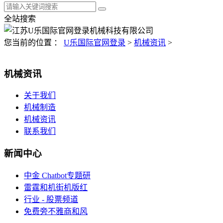
全站搜索
您当前的位置 ：
U乐国际官网登录
>
机械资讯
>
机械资讯
关于我们
机械制造
机械资讯
联系我们
新闻中心
中金 Chatbot专题研
雷霆和机街机版红
行业 - 股票频道
免费旁不雅商和风