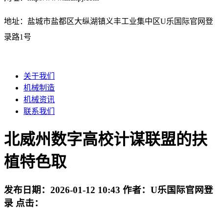
地址：盐城市盐都区大纵湖镇义丰工业集中区U乐国际官网登
录路1号
关于我们
机械制造
机械资讯
联系我们
北威州数字高校计谋联盟的扶
植特色取
发布日期：
2026-01-12 10:43
作者：
U乐国际官网登
录
点击：