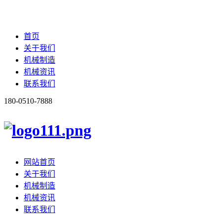
首页
关于我们
机械制造
机械资讯
联系我们
180-0510-7888
网站首页
关于我们
机械制造
机械资讯
联系我们