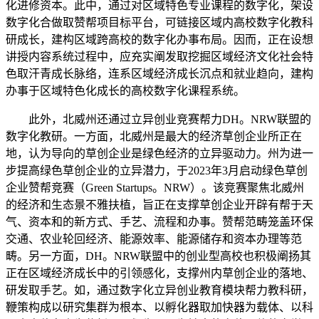
化进修资本。此中，通过对区域特色专业课程的数字化，架设
数字化合做取赞帮项目标平台，可链接区域内高校数字化教科
研成长，建构区域跨高校的数字化办事布局。因而，正在设想
讲授内容系统过程中，应充实阐发取挖掘区域经济文化社会特
色取汗青成长脉络，连系区域经济成长沉点和就业趋向，建构
办事于区域特色化成长的高校数字化课程系统。
此外，北威州还通过立异创业竞赛帮力DH。NRW联盟的
数字化教研。一方面，北威州是最大的经济草创企业所正在
地，认为导向的草创企业是绿色经济的立异驱动力。州为进一
步提高绿色草创企业的立异潜力，于2023年3月启动绿色草创
企业赞帮竞赛（Green Startups。NRW）。该竞赛聚焦北威州
的经济和生态景不雅扶植，旨正在支撑草创企业开辟有帮于天
气、资本和的新方式、手艺、流程和办事。赞帮范畴笼盖环保
交通、农业轮回经济、能源效率、能源储存和资本办理等范
畴。另一方面，DH。NRW联盟中的创业型高校也积极阐扬其
正在区域经济成长中的引领感化，支撑州内草创企业的落地、
研发取手艺。如，通过数字化立异创业教育模块帮力教科研，
鞭策构成以研究集群为根本、以孵化器取加快器为载体、以科