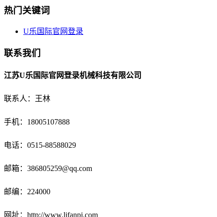
热门关键词
U乐国际官网登录
联系我们
江苏U乐国际官网登录机械科技有限公司
联系人：王林
手机：18005107888
电话：
0515-88588029
邮箱：
386805259@qq.com
邮编：224000
网址：http://www.lifanpj.com