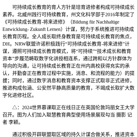
可持续成长教育的育人方针是培育进修者构成可持续成长
素养。北威州践行可持续教育，州文化科学部于2016年制定了
《可持续成长教育-将来进修》（Bildung für Nachhaltige
Entwicklung- Zukunft Lernen）计谋，努力于系统推进可持续成
长教育历程。全人成长取终身教育是可持续成长教育的焦点，
DH。NRW联盟许诺积极践行“可持续成长教育-将来进修”计
谋，遵照可持续成长教育模式，将“可持续”“技术成长和教育
资本”步履范畴取数字化讲授相连系，通过跨和以方针群体为
导向的沟通，让可持续成长教育正在州内高校获得充实的承
认，并勤奋正在教育过程中实施，消息、和流程的能力）的提
拔；同时，通过数字消息和教育资本支撑正式取非正式进修，
推进构成包涵、公安然平静高质量的教育，不竭成长取扩大数
字化进修社区。
△：2024世界慕课取正在线日正在英国伦敦玛丽女王大学
召开。图为人们加入聪慧教育典型使用场景展现勾当 摄影 记
者 李颖。
通过积极开辟联盟取区域的持久计谋合做关系，推进资本