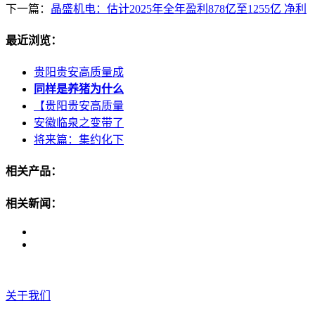
下一篇：
晶盛机电：估计2025年全年盈利878亿至1255亿 净利
最近浏览：
贵阳贵安高质量成
同样是养猪为什么
【贵阳贵安高质量
安徽临泉之变带了
将来篇：集约化下
相关产品：
相关新闻：
关于我们