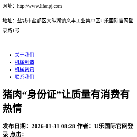
网址：http://www.lifanpj.com
地址：盐城市盐都区大纵湖镇义丰工业集中区U乐国际官网登
录路1号
关于我们
机械制造
机械资讯
联系我们
猪肉“身份证”让质量有消费有
热情
发布日期：
2026-01-31 08:28
作者：
U乐国际官网登
录
点击：