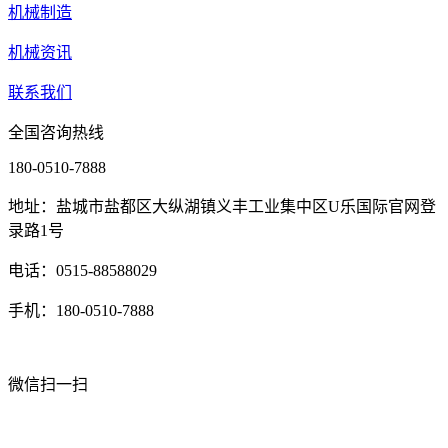
机械制造
机械资讯
联系我们
全国咨询热线
180-0510-7888
地址：盐城市盐都区大纵湖镇义丰工业集中区U乐国际官网登
录路1号
电话：0515-88588029
手机：180-0510-7888
微信扫一扫