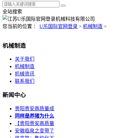
全站搜索
您当前的位置 ：
U乐国际官网登录
>
机械制造
>
机械制造
关于我们
机械制造
机械资讯
联系我们
新闻中心
贵阳贵安高质量成
同样是养猪为什么
【贵阳贵安高质量
安徽临泉之变带了