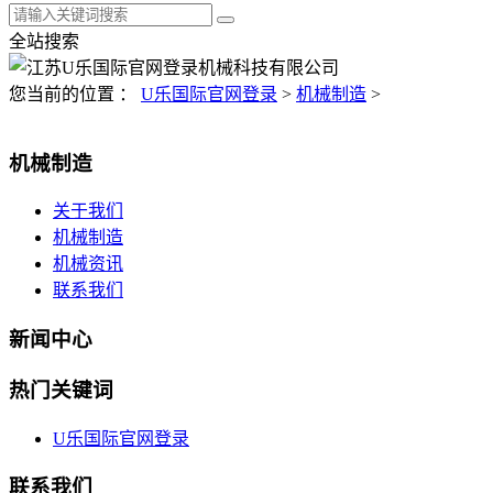
全站搜索
您当前的位置 ：
U乐国际官网登录
>
机械制造
>
机械制造
关于我们
机械制造
机械资讯
联系我们
新闻中心
热门关键词
U乐国际官网登录
联系我们