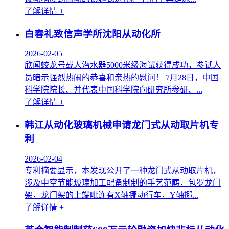
了解详情 +
白春礼致信声学所沈阳从动化所
2026-02-05
欣闻蛟龙号载人潜水器5000米级海试获得成功，参试人
员暗示强烈热闹的恭喜和亲热的慰问！ 7月28日，中国
科学院院长、并代表中国科学院向研究所参研、...
了解详情 +
韩江从动化玻璃机械申请龙门式从动取片机专
利
2026-02-04
专利摘要显示，本发现公开了一种龙门式从动取片机，
涉及中空节能玻璃加工配备制制的手艺范畴，包罗龙门
架，龙门架的上端毗连有X轴挪动行车，Y轴挪...
了解详情 +