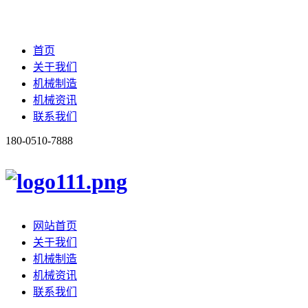
首页
关于我们
机械制造
机械资讯
联系我们
180-0510-7888
网站首页
关于我们
机械制造
机械资讯
联系我们