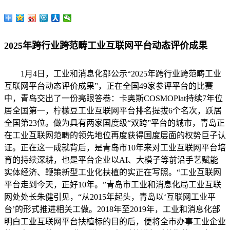
2025年跨行业跨范畴工业互联网平台动态评价成果
1月4日，工业和消息化部公示“2025年跨行业跨范畴工业
互联网平台动态评价成果”，正在全国49家参评平台的比赛
中，青岛交出了一份亮眼答卷：卡奥斯COSMOPlat持续7年位
居全国第一，柠檬豆工业互联网平台排名提拔6个名次，跃居
全国第23位。做为具有两家国度级“双跨”平台的城市，青岛正
在工业互联网范畴的领先地位再度获得国度层面的权势巨子认
证。正在这一成就背后，是青岛市10年来对工业互联网平台培
育的持续深耕，也是平台企业以AI、大模子等前沿手艺赋能
实体经济、鞭策新型工业化扶植的实正在写照。“工业互联网
平台走到今天，正好10年。”青岛市工业和消息化局工业互联
网处处长朱健引见，“从2015年起头，青岛以‘互联网工业平
台’的形式推进相关工做。2018年至2019年，工业和消息化部
明白工业互联网平台扶植标的目的后，便将全市办事工业企业