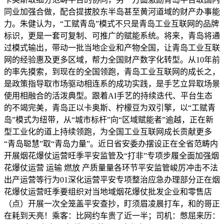
同业加强合做，配合提拔胶东半岛甚至黄河道域的财产办事能
力。朱健认为，“工赋青岛”模式不只是青岛工业互联网的品牌
标识，更是一套可复制、可推广的赋能系统。将来，青岛将通
过模式输出，带动一批当地企业和产物全国，让青岛工业互联
网的经验惠及更多区域，帮力全国财产数字化转型。从10年前
的率先摸索，到现在的全国领跑，青岛工业互联网的成长之，
是政策指导取市场驱动相连系的成功实践，是手艺立异取场景
使用相融合的活泼典型。跟着AI手艺的持续迭代、平台生态
的不竭完美，青岛正以卡奥斯、柠檬豆为双引擎，以“工赋青
岛”模式为纽带，从“城市标杆”向“区域赋能者”逾越，正在新
型工业化的道上持续领跑，为全国工业互联网成长贡献更多
“青岛聪慧”取“青岛力量”。近日省安委办摆设正在全省范畴内
开展烟花爆仗运营旺季平安监管及“打非”专项步履全面加强烟
花爆仗运营 运输 燃放 产质量量各环节平安监管峻厉冲击不法
出产运营等行为01深化运营平安专项整治应急办理部分正在烟
花爆仗运营旺季要组织对当地域烟花爆仗批发企业和零售店
（点）开展一次全笼盖平安查抄，盯须眉凌晨打车，和的哥正
在耗到天亮！乘客：比网约车贵了近一半；司机：憋屈来历：