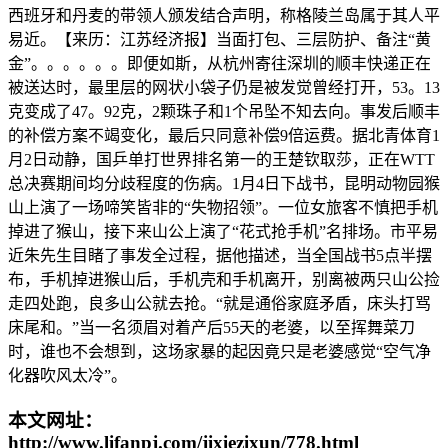
西班牙和丹麦的带领人颁发结合声明，称格陵兰岛属于其人平
易近。【来历：江苏经济报】当面打包、三层防护、备注“黄
金”。。。。。。即便如斯，从杭州寄往深圳的顺丰快递正在
被送达时，最里层的网状小袋子仍是被发觉曾经打开，53。13
克变成了47。92克，2颗珠子和1个吊坠不知去向。事发后顺丰
的补偿方案不竭变化，最后只同意补偿9倍运费。据北青体育1
月2日动静，国乒单打世界排名第一的王楚钦取莎，正在WTT
总决赛期间均分歧程度的伤病。1月4日下战书，昆明动物园猴
山上演了一场啼笑皆非的“失物招领”。一位女旅客不慎把手机
掉进了猴山，接下来山公上演了“花式抢手机”名排场。市平易
近朱先生目睹了事发全过程，据他描述，当全国战书5点半摆
布，手机掉进猴山后，手机壳和手机离开，别离被两只山公捡
走四处跑，良多山公就去抢。“就是通俗家庭矛盾，床头打骂
床尾和。”当一名须眉对着产后55天的老婆，以至挥舞菜刀
时，谁也不会想到，这场家暴的起因竟只是老婆感觉“空气净
化器吹风太冷”。
本文网址：
http://www.lifanpj.com/jixiezixun/778.html