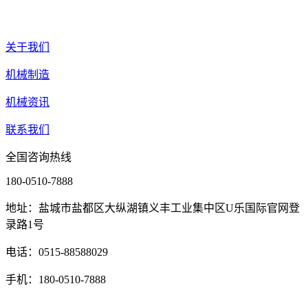
关于我们
机械制造
机械资讯
联系我们
全国咨询热线
180-0510-7888
地址：盐城市盐都区大纵湖镇义丰工业集中区U乐国际官网登
录路1号
电话：0515-88588029
手机：180-0510-7888