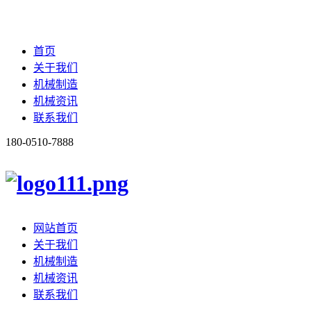
首页
关于我们
机械制造
机械资讯
联系我们
180-0510-7888
网站首页
关于我们
机械制造
机械资讯
联系我们