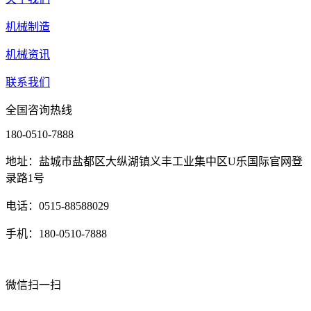
机械制造
机械资讯
联系我们
全国咨询热线
180-0510-7888
地址：盐城市盐都区大纵湖镇义丰工业集中区U乐国际官网登
录路1号
电话：0515-88588029
手机：180-0510-7888
微信扫一扫