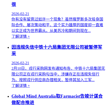
很
2026-02-21
你有没有留意过如许一个现象？虽然俄罗斯多次投身国
际合作、屡次策动和平，这个实力雄厚的国度却一直难
以实正成为世界霸从。从美苏冷和期间到现在...
了解详情 +
因违规失信中铁十六局集团无限公司被暂停军
采
2026-02-21
2月10日，戎行采购网发布通知布告，中铁十六局集团无
限公司正在戎行采购勾当中，涉嫌存正在违规失信行
为。按照戎行供应商办理相关，暂停其加入三军...
了解详情 +
Global Mind Australia取Farmacist告竣计谋合
做配合推进