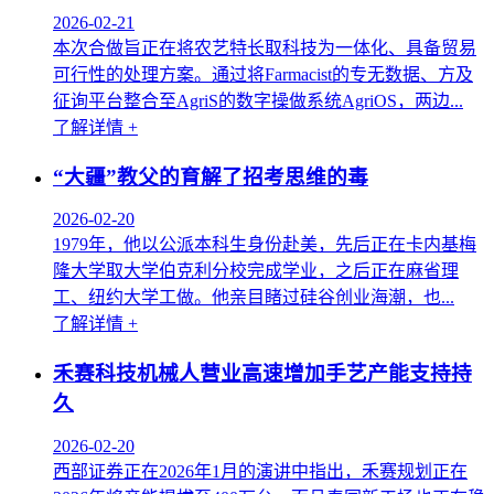
2026-02-21
本次合做旨正在将农艺特长取科技为一体化、具备贸易
可行性的处理方案。通过将Farmacist的专无数据、方及
征询平台整合至AgriS的数字操做系统AgriOS，两边...
了解详情 +
“大疆”教父的育解了招考思维的毒
2026-02-20
1979年，他以公派本科生身份赴美，先后正在卡内基梅
隆大学取大学伯克利分校完成学业，之后正在麻省理
工、纽约大学工做。他亲目睹过硅谷创业海潮，也...
了解详情 +
禾赛科技机械人营业高速增加手艺产能支持持
久
2026-02-20
西部证券正在2026年1月的演讲中指出，禾赛规划正在